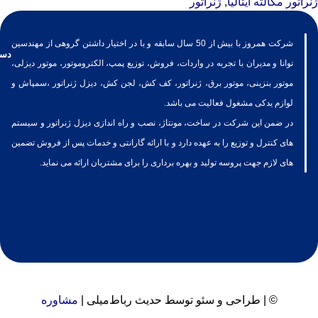
ژنراتور مکالته ایتالیا
,
ژنراتور
شرکت همروز با بیش از 50 سال سابقه و با در اختیار داشتن گروهی از مهندسین
دست
توانا و مدیران با تجربه در واردات، فروش، توزیع پمپ، الکتروموتور، موتور دیزلی،
موتور بنزینی، موتور برق، ژنراتور، کف کش، لجن کش، دیزل ژنراتور ،سمپاش و
لوازم یدکی مشغول فعالیت می باشد.
در ضمن این شرکت در ساخت، مونتاژ، نصب و راه اندازی دیزل ژنراتور و سیستم
های کنترل و توزیع را به عهده دارد و با ارائه گارانتی و خدمات پس از فروش تضمین
های لازم جهت پروسه تولید و بهره برداری را برای مشتریان ارائه می نماید.
©
| طراحی و سئو توسط حدیث رباط‌میلی |
مشاوره