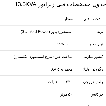
جدول مشخصات فنی ژنراتور 13.5KVA
مشخصه فنی
مقدار
برند
استمفورد پاور (Stamford Power)
توان (کاوا)
13.5 KVA
کشور سازنده
ساخت چین (طرح استمفورد انگلستان)
رگولاتور ولتاژ
مجهز به AVR
ولتاژ خروجی
۲۳۰ – ۴۰۰ ولت
فرکانس
۵۰ هرتز