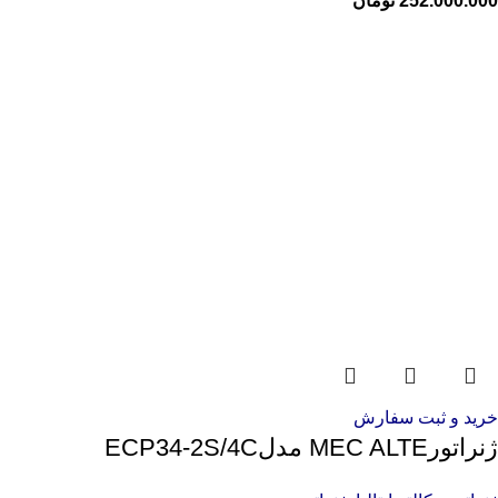
252.000.000
تومان
خرید و ثبت سفارش
ژنراتورMEC ALTE مدلECP34-2S/4C