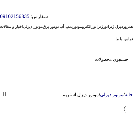
سفارش:
09102156835
همروز
دیزل ژنراتور
ژنراتور
الکتروموتور
پمپ آب
موتور برق
موتور دیزلی
اخبار و مقالات
تماس با ما
ورود / ثبت نام
خانه
موتور دیزلی
موتور دیزل استریم