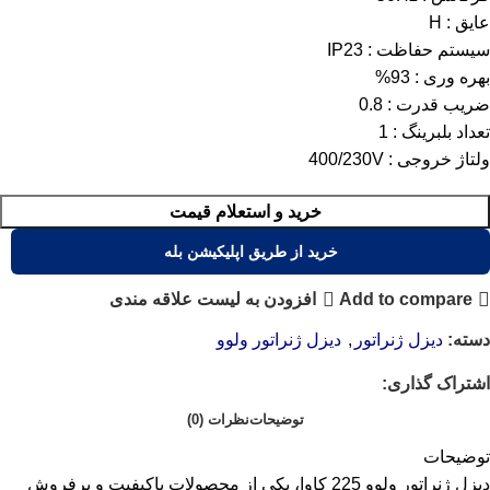
عایق : H
سیستم حفاظت : IP23
بهره وری : 93%
ضریب قدرت : 0.8
تعداد بلبرینگ : 1
ولتاژ خروجی : 400/230V
خرید و استعلام قیمت
خرید از طریق اپلیکیشن بله
Add to compare
افزودن به لیست علاقه مندی
دسته:
دیزل ژنراتور
,
دیزل ژنراتور ولوو
اشتراک گذاری:
توضیحات
نظرات (0)
توضیحات
دیزل ژنراتور ولوو 225 کاوا، یکی از محصولات باکیفیت و پرفروش