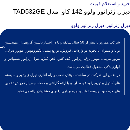
خرید و استعلام قیمت
دیزل ژنراتور ولوو 142 کاوا مدل TAD532GE
دیزل ژنراتور
,
دیزل ژنراتور ولوو
شرکت همروز با بیش از 50 سال سابقه و با در اختیار داشتن گروهی از مهندسین
دست
توانا و مدیران با تجربه در واردات، فروش، توزیع پمپ، الکتروموتور، موتور دیزلی،
موتور بنزینی، موتور برق، ژنراتور، کف کش، لجن کش، دیزل ژنراتور ،سمپاش و
لوازم یدکی مشغول فعالیت می باشد.
در ضمن این شرکت در ساخت، مونتاژ، نصب و راه اندازی دیزل ژنراتور و سیستم
های کنترل و توزیع را به عهده دارد و با ارائه گارانتی و خدمات پس از فروش تضمین
های لازم جهت پروسه تولید و بهره برداری را برای مشتریان ارائه می نماید.