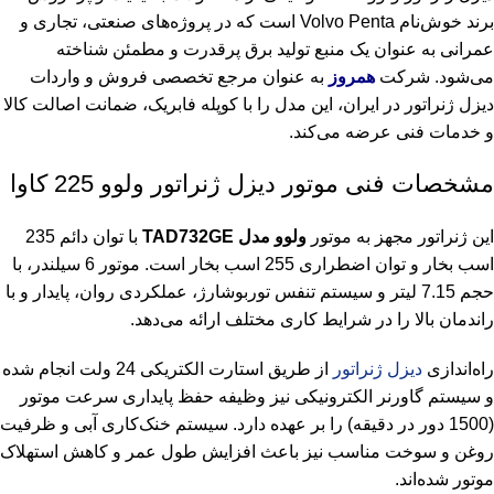
برند خوش‌نام Volvo Penta است که در پروژه‌های صنعتی، تجاری و
عمرانی به عنوان یک منبع تولید برق پرقدرت و مطمئن شناخته
می‌شود. شرکت
همروز
به عنوان مرجع تخصصی فروش و واردات
دیزل ژنراتور در ایران، این مدل را با کوپله فابریک، ضمانت اصالت کالا
و خدمات فنی عرضه می‌کند.
مشخصات فنی موتور دیزل ژنراتور ولوو 225 کاوا
این ژنراتور مجهز به موتور
ولوو مدل TAD732GE
با توان دائم 235
اسب بخار و توان اضطراری 255 اسب بخار است. موتور 6 سیلندر، با
حجم 7.15 لیتر و سیستم تنفس توربوشارژ، عملکردی روان، پایدار و با
راندمان بالا را در شرایط کاری مختلف ارائه می‌دهد.
راه‌اندازی
دیزل ژنراتور
از طریق استارت الکتریکی 24 ولت انجام شده
و سیستم گاورنر الکترونیکی نیز وظیفه حفظ پایداری سرعت موتور
(1500 دور در دقیقه) را بر عهده دارد. سیستم خنک‌کاری آبی و ظرفیت
روغن و سوخت مناسب نیز باعث افزایش طول عمر و کاهش استهلاک
موتور شده‌اند.