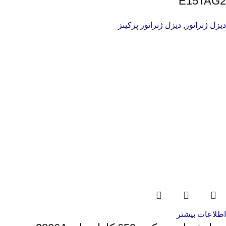
E15TAG2
دیزل ژنراتور
,
دیزل ژنراتور پرکینز
اطلاعات بیشتر