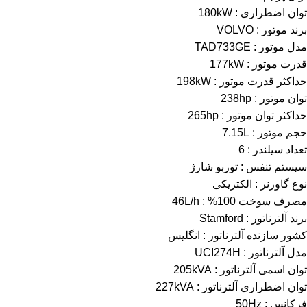
توان اضطراری : 180kW
برند موتور : VOLVO
مدل موتور : TAD733GE
قدرت موتور : 177kW
حداکثر قدرت موتور : 198kW
توان موتور : 238hp
حداکثر توان موتور : 265hp
حجم موتور : 7.15L
تعداد سیلندر : 6
سیستم تنفس : توربو شارژ
نوع گاورنر : الکتریکی
مصرف سوخت 100% : 46L/h
برند آلترناتور : Stamford
کشور سازنده آلترناتور : انگلیس
مدل آلترناتور : UCI274H
توان اسمی آلترناتور : 205kVA
توان اضطراری آلترناتور : 227kVA
فرکانس : 50Hz