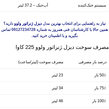
سیستم خنک‌کننده
آب‌خنک – 37.2 لیتر
نیاز به راهنمایی برای انتخاب بهترین مدل
دیزل ژنراتور ولوو
دارید؟
همین حالا با کارشناسان فنی همروز به شماره 09127234728 تماس
بگیرید و با اطمینان خرید کنید.
مصرف سوخت دیزل ژنراتور ولوو 225 کاوا
درصد بار مصرفی
مصرف سوخت (لیتر/ساعت)
50٪ بار
23 لیتر
75٪ بار
34 لیتر
100٪ بار
46 لیتر