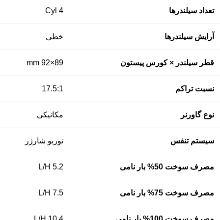
تعداد سیلندرها
4 Cyl
آرایش سیلندرها
خطی
قطر سیلندر × کورس پیستون
89×92 mm
نسبت تراکم
17.5:1
نوع گاورنر
مکانیکی
سیستم تنفس
توربو شارژر
مصرف سوخت 50% بار نامی
5.2 L/H
مصرف سوخت 75% بار نامی
7.5 L/H
مصرف سوخت 100% بار نامی
10.4 L/H