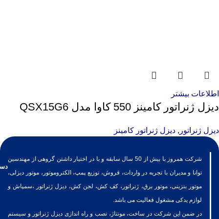
اطلاعات بیشتر
دیزل ژنراتور کامینز 550 کاوا مدل QSX15G6
دیزل ژنراتور
,
دیزل ژنراتور کامینز
شرکت همروز با بیش از 50 سال سابقه و با در اختیار داشتن گروهی از مهندسین
دست
توانا و مدیران با تجربه در واردات، فروش، توزیع پمپ، الکتروموتور، موتور دیزلی،
موتور بنزینی، موتور برق، ژنراتور، کف کش، لجن کش، دیزل ژنراتور ،سمپاش و
لوازم یدکی مشغول فعالیت می باشد.
در ضمن این شرکت در ساخت، مونتاژ، نصب و راه اندازی دیزل ژنراتور و سیستم