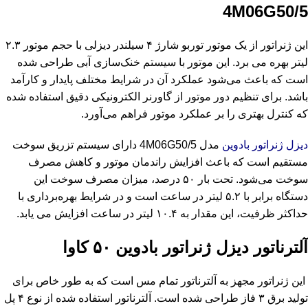
4M06G50/5
این ژنراتور از یک موتور توربو شارژ ۴ سیلندر دیزلی با حجم موتور ۲.۳
لیتر بهره می‌ برد. این موتور با سیستم خنک‌سازی آبی طراحی شده
است که باعث می‌شود عملکرد آن در شرایط مختلف پایدار و کارآمد
باشد. برای تنظیم دور موتور از گاورنر الکترونیکی دقیق استفاده شده
که کنترل بهتری را بر عملکرد موتور فراهم می‌آورد.
دیزل ژنراتور بادوین
مدل 4M06G50/5 دارای سیستم تزریق سوخت
مستقیم است که باعث افزایش راندمان موتور و کاهش مصرف
سوخت می‌شود. تحت بار ۵۰ درصد، میزان مصرف سوخت این
دستگاه برابر با ۵.۲ لیتر در ساعت است و در شرایط بهره‌برداری با
حداکثر ظرفیت، این مقدار به ۱۰.۴ لیتر در ساعت افزایش می‌ یابد.
آلترناتور دیزل ژنراتور بادوین ۵۰ کاوا
این ژنراتور مجهز به آلترناتور تمام مس است که به‌ طور خاص برای
تولید برق ۳ فاز طراحی شده است. آلترناتور استفاده شده از نوع ۴ پل