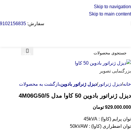
Skip to navigation
Skip to main content
سفارش:
9102156835
ورود / ثبت نام
بزرگنمایی تصویر
خانه
دیزل ژنراتور
دیزل ژنراتور بادوین
بازگشت به محصولات
دیزل ژنراتور بادوین 50 کاوا مدل 4M06G50/5
929.000.000
تومان
توان پرایم (کاوا) : 45kVA
توان اضطراری (کاوا) : 50kVAW