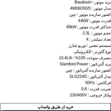
برند موتور : Baudouin
مدل موتور : 4M06G50/5
کشور سازنده موتور : چین
قدرت موتور : 44kW
حداکثر قدرت موتور : 48kW
حجم موتور : 2.3L
تعداد سیلندر : 4
سیستم تنفس : توربو شارژ
نوع گاورنر : الکترونیکی
مصرف سوخت 100% : 10.4L/h
برند آلترناتور : Stamford Power
کشور سازنده آلترناتور : چین
مدل آلترناتور : SLG224D
فرکانس : 50Hz
ضریب قدرت : 0.8
ولتاژ خروجی : 230/400V
خرید از طریق واتساپ